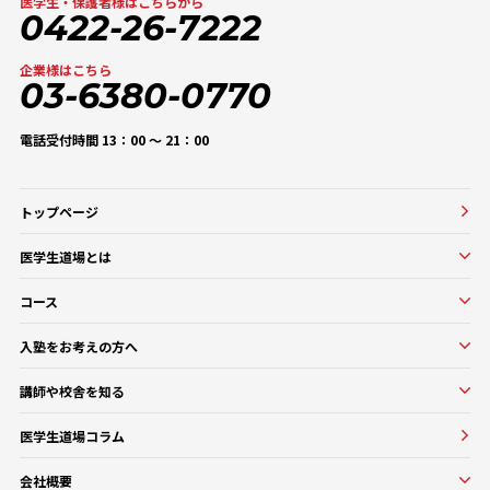
医学生・保護者様はこちらから
0422-26-7222
企業様はこちら
03-6380-0770
電話受付時間 13：00 〜 21：00
トップページ
医学生道場とは
医学生道場とは
コース
選ばれる理由
実績紹介
コース一覧
入塾をお考えの方へ
口コミ・評判
オンラインコース
入塾をお考えの方へ
講師や校舎を知る
医学部基礎医学・生物学対策コース
入塾の流れ・料金
講師・教務紹介
医学部基礎医学・生物学対策コース
医学生道場コラム
よくある質問
校舎紹介一覧
医師講師一覧
医学部進級・留年対策コース
会社概要
教務一覧