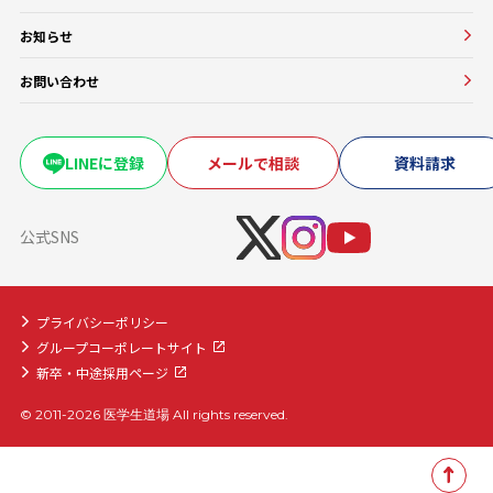
医学部CBT対策コース
会社概要
医学部OSCE対策コース
お知らせ
大学・医療機関との協働実績
早期医帰国家試験対策コース
お問い合わせ
卒業試験・医帰国家試験対策コース
復学・再受験者コース
海外医学部コース
LINEに登録
メールで相談
資料請求
医学部入学前生物学準備コース
医学部入学前物理学準備コース
公式SNS
プライバシーポリシー
グループコーポレートサイト
新卒・中途採用ページ
© 2011-2026 医学生道場 All rights reserved.