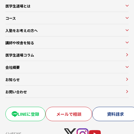
医学生道場とは
医学生道場とは
コース
選ばれる理由
実績紹介
コース一覧
入塾をお考えの方へ
口コミ・評判
オンラインコース
入塾をお考えの方へ
講師や校舎を知る
医学部基礎医学・生物学対策コース
入塾の流れ・料金
講師・教務紹介
医学部基礎医学・生物学対策コース
医学生道場コラム
よくある質問
校舎紹介一覧
医師講師一覧
医学部進級・留年対策コース
会社概要
教務一覧
医学部CBT対策コース
会社概要
医学部OSCE対策コース
お知らせ
大学・医療機関との協働実績
早期医帰国家試験対策コース
お問い合わせ
卒業試験・医帰国家試験対策コース
復学・再受験者コース
海外医学部コース
LINEに登録
メールで相談
資料請求
医学部入学前生物学準備コース
医学部入学前物理学準備コース