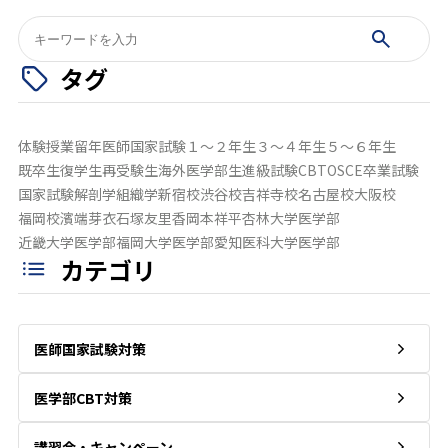
検
索:
タグ
体験授業
留年
医師国家試験
１～２年生
３～４年生
５～６年生
既卒生
復学生
再受験生
海外医学部生
進級試験
CBT
OSCE
卒業試験
国家試験
解剖学
組織学
新宿校
渋谷校
吉祥寺校
名古屋校
大阪校
福岡校
濱端芽衣
石塚友里香
岡本祥平
杏林大学医学部
近畿大学医学部
福岡大学医学部
愛知医科大学医学部
カテゴリ
医師国家試験対策
医学部CBT対策
講習会・キャンペーン