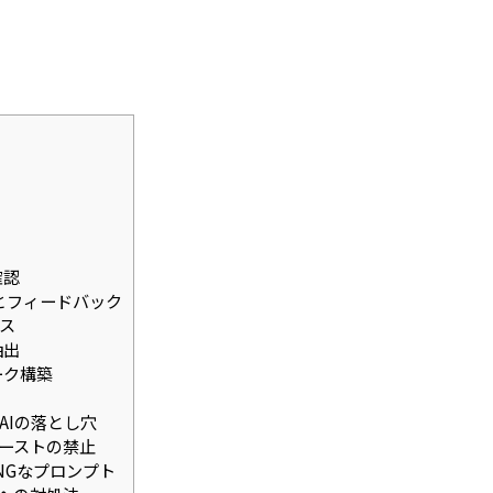
確認
」とフィードバック
セス
抽出
ーク構築
AIの落とし穴
ペーストの禁止
対NGなプロンプト