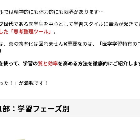
ルでは精神的にも体力的にも限界があります…
ブ世代
である医学生を中心として学習スタイルに革命が起きて
用した「思考整理ツール」
。
は、真の効率化は図れません❌重要なのは、「医学学習特有の
！
を使って、学習の
質と効率
を高める方法を徹底的にご紹介しま
った！」が満載です！
 第1部：学習フェーズ別