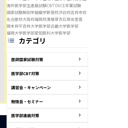
海外医学部生
進級試験
CBT
OSCE
卒業試験
国家試験
解剖学
組織学
新宿校
渋谷校
吉祥寺校
名古屋校
大阪校
福岡校
濱端芽衣
石塚友里香
岡本祥平
杏林大学医学部
近畿大学医学部
福岡大学医学部
愛知医科大学医学部
カテゴリ
医師国家試験対策
医学部CBT対策
講習会・キャンペーン
勉強会・セミナー
医学部進級対策