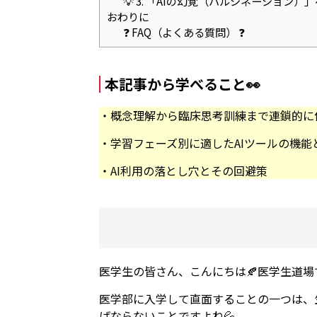
💡 3. 「AIの幻覚（ハルシネーション）
おわりに
❓ FAQ（よくある質問） ❓
本記事から学べること👀
・概念理解から臨床思考訓練まで連鎖的に
・学習フェーズ別に適したAIツールの機
・AI利用の落とし穴とその回避策
医学生の皆さん、こんにちは🍂医学生道場で
医学部に入学して直面することの一つは、
ばならないことですよね💦