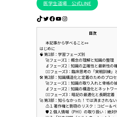
医学生道場 公式LINE
TikTok
Twitter
Facebook
YouTube
Instagram
目次
本記事から学べること👀
はじめに
🧠 第1部：学習フェーズ別
🚀フェーズ1：概念の理解と知識の整理
🔬フェーズ2：知識の正確性と最新性の
👨‍⚕️フェーズ3：臨床思考の「実戦訓練
🛠️ 第2部：知識構造化と定着のためのプロ
🚀フェーズ1：知識の取り入れと骨格の
🔬フェーズ2：知識の構造化とネットワ
👨‍⚕️フェーズ3：暗記の最適化と長期定着
🚀 第3部：知らなかった！では済まされない
⚠️ 1. 著作権と剽窃のリスク：コピー＆
🛡️ 2. 個人情報（PHI）の取り扱い：絶