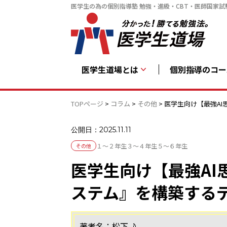
医学生の為の個別指導塾 勉強・進級・CBT・医師国家試
医学生道場とは
個別指導のコー
TOPページ
>
コラム
>
その他
>
医学生向け【最強A
公開日：2025.11.11
１～２年生
３～４年生
５～６年生
その他
医学生向け【最強AI
ステム』を構築する
著者名：松下🌙