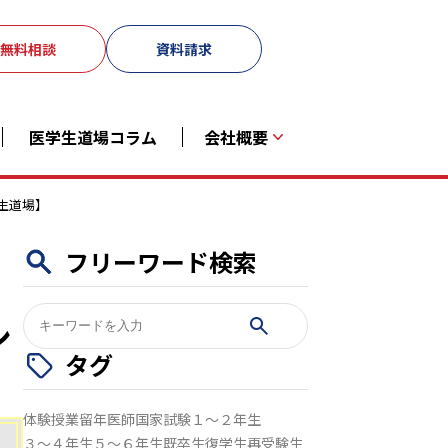
無料相談
資料請求
医学生道場コラム
会社概要
生道場】
フリーワード検索
検
シ
索:
タグ
】
体験授業
留年
医師国家試験
１～２年生
３～４年生
５～６年生
既卒生
復学生
再受験生