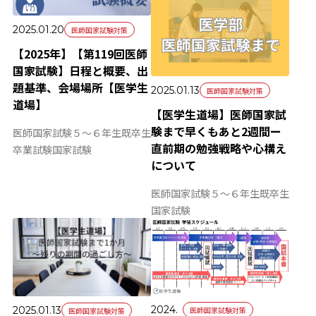
2025.01.20
医師国家試験対策
【2025年】【第119回医師
国家試験】日程と概要、出
題基準、会場場所【医学生
2025.01.13
医師国家試験対策
道場】
【医学生道場】医師国家試
験まで早くもあと2週間ー
医師国家試験
５～６年生
既卒生
直前期の勉強戦略や心構え
卒業試験
国家試験
について
医師国家試験
５～６年生
既卒生
国家試験
2024.
2025.01.13
医師国家試験対策
医師国家試験対策