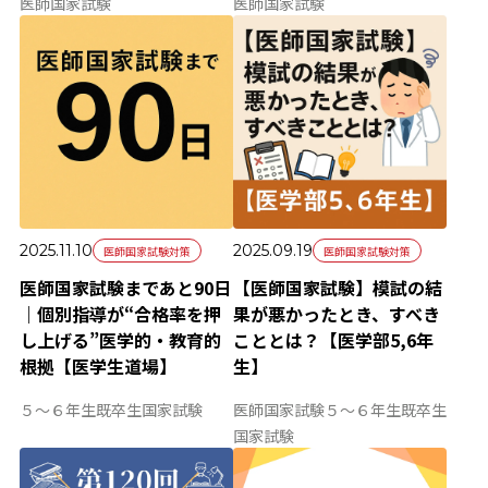
医師国家試験
医師国家試験
2025.11.10
2025.09.19
医師国家試験対策
医師国家試験対策
医師国家試験まであと90日
【医師国家試験】模試の結
｜個別指導が“合格率を押
果が悪かったとき、すべき
し上げる”医学的・教育的
こととは？【医学部5,6年
根拠【医学生道場】
生】
５～６年生
既卒生
国家試験
医師国家試験
５～６年生
既卒生
国家試験