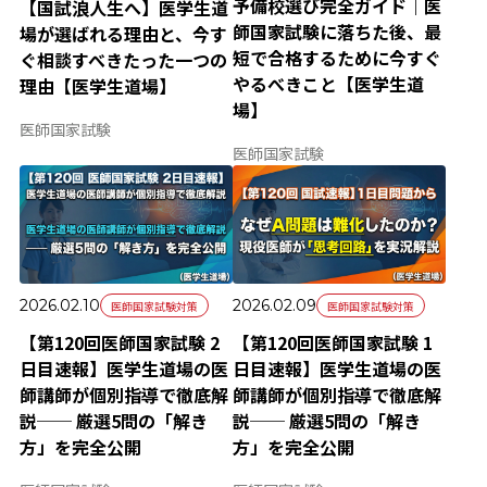
予備校選び完全ガイド｜医
【国試浪人生へ】医学生道
師国家試験に落ちた後、最
場が選ばれる理由と、今す
短で合格するために今すぐ
ぐ相談すべきたった一つの
やるべきこと【医学生道
理由【医学生道場】
場】
医師国家試験
医師国家試験
2026.02.10
2026.02.09
医師国家試験対策
医師国家試験対策
【第120回医師国家試験 2
【第120回医師国家試験 1
日目速報】医学生道場の医
日目速報】医学生道場の医
師講師が個別指導で徹底解
師講師が個別指導で徹底解
説── 厳選5問の「解き
説── 厳選5問の「解き
方」を完全公開
方」を完全公開