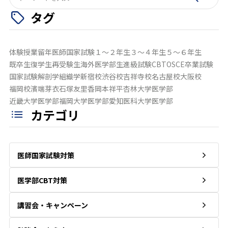
索:
タグ
体験授業
留年
医師国家試験
１～２年生
３～４年生
５～６年生
既卒生
復学生
再受験生
海外医学部生
進級試験
CBT
OSCE
卒業試験
国家試験
解剖学
組織学
新宿校
渋谷校
吉祥寺校
名古屋校
大阪校
福岡校
濱端芽衣
石塚友里香
岡本祥平
杏林大学医学部
近畿大学医学部
福岡大学医学部
愛知医科大学医学部
カテゴリ
医師国家試験対策
医学部CBT対策
講習会・キャンペーン