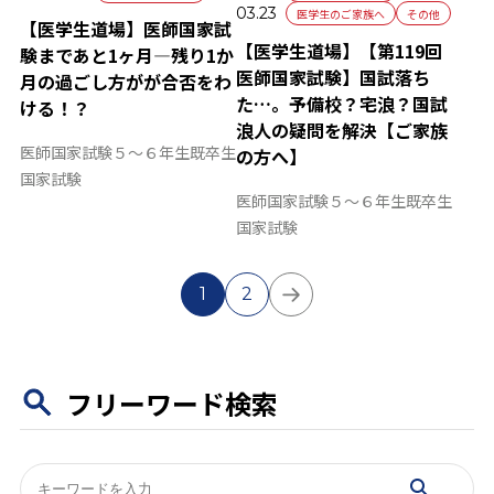
03.23
医学生のご家族へ
その他
【医学生道場】医師国家試
【医学生道場】【第119回
験まであと1ヶ月—残り1か
医師国家試験】国試落ち
月の過ごし方がが合否をわ
た…。予備校？宅浪？国試
ける！？
浪人の疑問を解決【ご家族
医師国家試験
５～６年生
既卒生
の方へ】
国家試験
医師国家試験
５～６年生
既卒生
国家試験
ペ
1
2
ー
ジ
ャ
ー
フリーワード検索
検