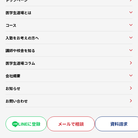
医学生道場とは
医学生道場とは
コース
選ばれる理由
実績紹介
コース一覧
入塾をお考えの方へ
口コミ・評判
オンラインコース
入塾をお考えの方へ
講師や校舎を知る
医学部基礎医学・生物学対策コース
入塾の流れ・料金
講師・教務紹介
医学部基礎医学・生物学対策コース
医学生道場コラム
よくある質問
校舎紹介一覧
医師講師一覧
医学部進級・留年対策コース
会社概要
教務一覧
医学部CBT対策コース
会社概要
医学部OSCE対策コース
お知らせ
大学・医療機関との協働実績
早期医帰国家試験対策コース
お問い合わせ
卒業試験・医帰国家試験対策コース
復学・再受験者コース
海外医学部コース
LINEに登録
メールで相談
資料請求
医学部入学前生物学準備コース