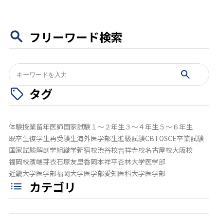
フリーワード検索
検
索:
タグ
体験授業
留年
医師国家試験
１～２年生
３～４年生
５～６年生
既卒生
復学生
再受験生
海外医学部生
進級試験
CBT
OSCE
卒業試験
国家試験
解剖学
組織学
新宿校
渋谷校
吉祥寺校
名古屋校
大阪校
福岡校
濱端芽衣
石塚友里香
岡本祥平
杏林大学医学部
近畿大学医学部
福岡大学医学部
愛知医科大学医学部
カテゴリ