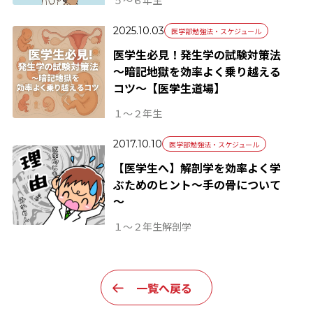
５～６年生
2025.10.03
医学部勉強法・スケジュール
医学生必見！発生学の試験対策法
～暗記地獄を効率よく乗り越える
コツ～【医学生道場】
１～２年生
2017.10.10
医学部勉強法・スケジュール
【医学生へ】解剖学を効率よく学
ぶためのヒント～手の骨について
～
１～２年生
解剖学
一覧へ戻る