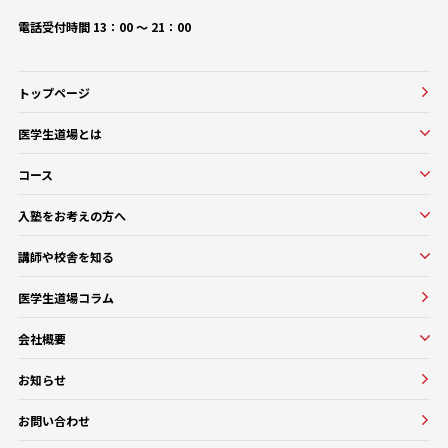
電話受付時間 13：00 〜 21：00
トップページ
医学生道場とは
医学生道場とは
コース
選ばれる理由
実績紹介
コース一覧
入塾をお考えの方へ
口コミ・評判
オンラインコース
入塾をお考えの方へ
講師や校舎を知る
医学部基礎医学・生物学対策コース
入塾の流れ・料金
講師・教務紹介
医学部基礎医学・生物学対策コース
医学生道場コラム
よくある質問
校舎紹介一覧
医師講師一覧
医学部進級・留年対策コース
会社概要
教務一覧
医学部CBT対策コース
会社概要
医学部OSCE対策コース
お知らせ
大学・医療機関との協働実績
早期医帰国家試験対策コース
お問い合わせ
卒業試験・医帰国家試験対策コース