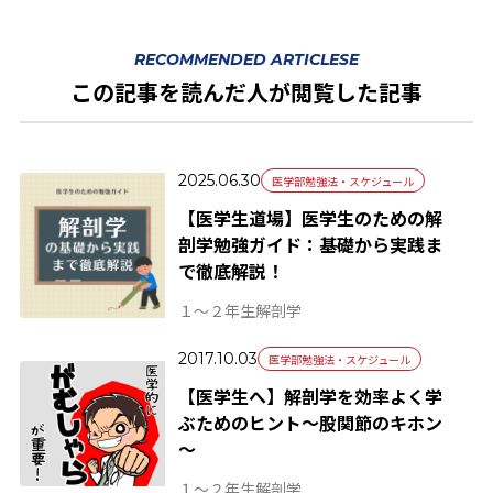
RECOMMENDED ARTICLESE
この記事を読んだ人が閲覧した記事
2025.06.30
医学部勉強法・スケジュール
【医学生道場】医学生のための解
剖学勉強ガイド：基礎から実践ま
で徹底解説！
１～２年生
解剖学
2017.10.03
医学部勉強法・スケジュール
【医学生へ】解剖学を効率よく学
ぶためのヒント～股関節のキホン
～
１～２年生
解剖学