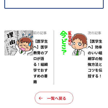
前の記事
次の記事
【医学生
【医学生
へ】医学
へ】効率
教育のプ
のいい組
ロが語
織学の勉
る！組織
強方法と
学でおす
コツを伝
すめの書
授する！
籍
一覧へ戻る