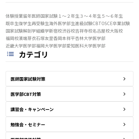
体験授業
留年
医師国家試験
１～２年生
３～４年生
５～６年生
既卒生
復学生
再受験生
海外医学部生
進級試験
CBT
OSCE
卒業試験
国家試験
解剖学
組織学
新宿校
渋谷校
吉祥寺校
名古屋校
大阪校
福岡校
濱端芽衣
石塚友里香
岡本祥平
杏林大学医学部
近畿大学医学部
福岡大学医学部
愛知医科大学医学部
カテゴリ
医師国家試験対策
医学部CBT対策
講習会・キャンペーン
勉強会・セミナー