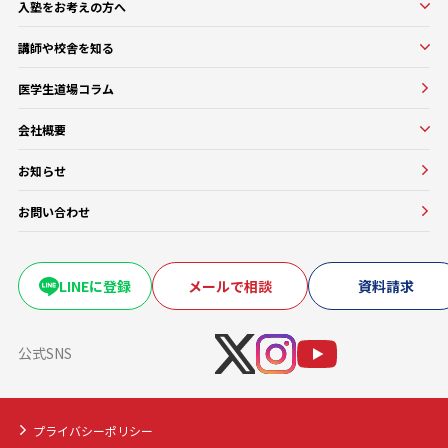
入塾をお考えの方へ
口コミ・評判
オンラインコース
入塾をお考えの方へ
講師や校舎を知る
医学部基礎医学・生物学対策コース
入塾の流れ・料金
講師・教務紹介
医学部基礎医学・生物学対策コース
医学生道場コラム
よくある質問
校舎紹介一覧
医師講師一覧
医学部進級・留年対策コース
会社概要
教務一覧
医学部CBT対策コース
会社概要
医学部OSCE対策コース
お知らせ
大学・医療機関との協働実績
早期医帰国家試験対策コース
お問い合わせ
卒業試験・医帰国家試験対策コース
復学・再受験者コース
海外医学部コース
LINEに登録
メールで相談
資料請求
医学部入学前生物学準備コース
医学部入学前物理学準備コース
公式SNS
プライバシーポリシー