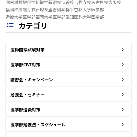
国家試験
解剖学
組織学
新宿校
渋谷校
吉祥寺校
名古屋校
大阪校
福岡校
濱端芽衣
石塚友里香
岡本祥平
杏林大学医学部
近畿大学医学部
福岡大学医学部
愛知医科大学医学部
カテゴリ
医師国家試験対策
医学部CBT対策
講習会・キャンペーン
勉強会・セミナー
医学部進級対策
医学部勉強法・スケジュール