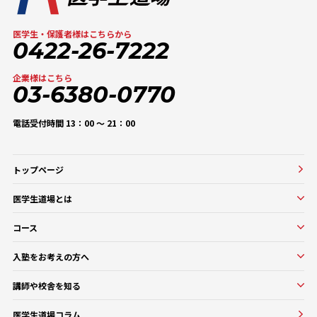
医学生・保護者様はこちらから
0422-26-7222
企業様はこちら
03-6380-0770
電話受付時間 13：00 〜 21：00
トップページ
医学生道場とは
医学生道場とは
コース
選ばれる理由
実績紹介
コース一覧
入塾をお考えの方へ
口コミ・評判
オンラインコース
入塾をお考えの方へ
講師や校舎を知る
医学部基礎医学・生物学対策コース
入塾の流れ・料金
講師・教務紹介
医学部基礎医学・生物学対策コース
医学生道場コラム