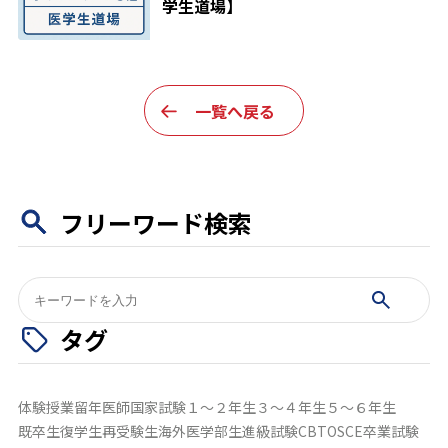
学生道場】
一覧へ戻る
フリーワード検索
検
索:
タグ
体験授業
留年
医師国家試験
１～２年生
３～４年生
５～６年生
既卒生
復学生
再受験生
海外医学部生
進級試験
CBT
OSCE
卒業試験