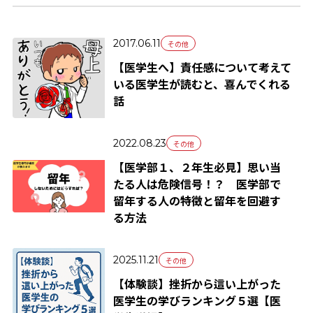
2017.06.11
その他
【医学生へ】責任感について考えて
いる医学生が読むと、喜んでくれる
話
2022.08.23
その他
【医学部１、２年生必見】思い当
たる人は危険信号！？ 医学部で
留年する人の特徴と留年を回避す
る方法
2025.11.21
その他
【体験談】挫折から這い上がった
医学生の学びランキング５選【医