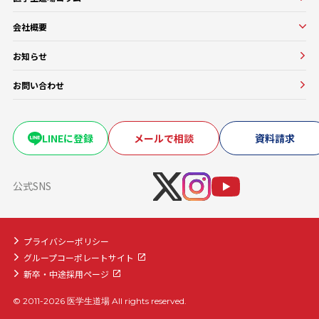
よくある質問
校舎紹介一覧
医師講師一覧
医学部進級・留年対策コース
会社概要
教務一覧
医学部CBT対策コース
会社概要
医学部OSCE対策コース
お知らせ
大学・医療機関との協働実績
早期医帰国家試験対策コース
お問い合わせ
卒業試験・医帰国家試験対策コース
復学・再受験者コース
海外医学部コース
LINEに登録
メールで相談
資料請求
医学部入学前生物学準備コース
医学部入学前物理学準備コース
公式SNS
プライバシーポリシー
グループコーポレートサイト
新卒・中途採用ページ
© 2011-2026 医学生道場 All rights reserved.