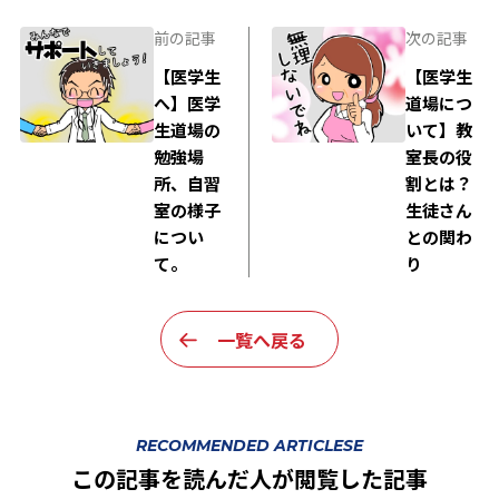
前の記事
次の記事
【医学生
【医学生
へ】医学
道場につ
生道場の
いて】教
勉強場
室長の役
所、自習
割とは？
室の様子
生徒さん
につい
との関わ
て。
り
一覧へ戻る
RECOMMENDED ARTICLESE
この記事を読んだ人が閲覧した記事