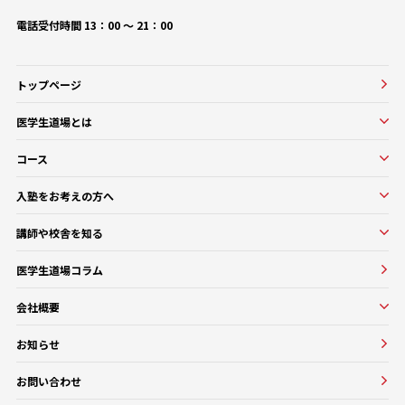
電話受付時間 13：00 〜 21：00
トップページ
医学生道場とは
医学生道場とは
コース
選ばれる理由
実績紹介
コース一覧
入塾をお考えの方へ
口コミ・評判
オンラインコース
入塾をお考えの方へ
講師や校舎を知る
医学部基礎医学・生物学対策コース
入塾の流れ・料金
講師・教務紹介
医学部基礎医学・生物学対策コース
医学生道場コラム
よくある質問
校舎紹介一覧
医師講師一覧
医学部進級・留年対策コース
会社概要
教務一覧
医学部CBT対策コース
会社概要
医学部OSCE対策コース
お知らせ
大学・医療機関との協働実績
早期医帰国家試験対策コース
お問い合わせ
卒業試験・医帰国家試験対策コース