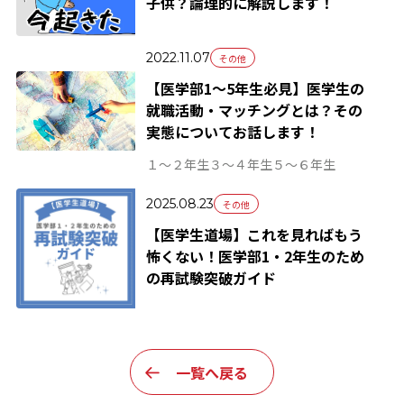
子供？論理的に解説します！
2022.11.07
その他
【医学部1～5年生必見】医学生の
就職活動・マッチングとは？その
実態についてお話します！
１～２年生
３～４年生
５～６年生
2025.08.23
その他
【医学生道場】これを見ればもう
怖くない！医学部1・2年生のため
の再試験突破ガイド
一覧へ戻る