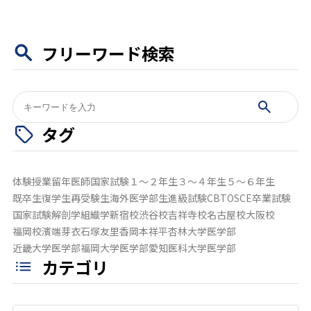
フリーワード検索
検
索:
タグ
体験授業
留年
医師国家試験
１～２年生
３～４年生
５～６年生
既卒生
復学生
再受験生
海外医学部生
進級試験
CBT
OSCE
卒業試験
国家試験
解剖学
組織学
新宿校
渋谷校
吉祥寺校
名古屋校
大阪校
福岡校
濱端芽衣
石塚友里香
岡本祥平
杏林大学医学部
近畿大学医学部
福岡大学医学部
愛知医科大学医学部
カテゴリ