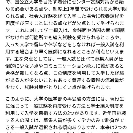
で、国公立大学を目指す場合にセンター試験対策から始
める必要がある点や、制度上1年間で受けられる大学が限
られる点、社会人経験を経て入学した場合に教養課程を
再度学び直すことになる点などが欠点として挙げられま
す。 これに対して学士編入は、金銭面や時間の面で問題
がなければ何箇所でも編入試験を受けられるところや、
入った大学で留年や休学などをしなければ一般入試を利
用する場合より早く医師になれるところが利点といえま
す。主な欠点としては、一般入試と比べて募集人員が圧
倒的に少ない点やコミュニケーション能力に難があると
合格が難しくなる点、この制度を利用して入学した経験
がある人が少ないこともあって関連する情報の流通量が
少なく、試験対策がとりにくい点が挙げられます。
このように、大学の医学部の再受験の方法には、現役生
に混じって一般試験を再度受ける方法と学士編入制度を
利用して入学を目指す方法の2つがあります。近年再挑戦
する人の間では、募集人員が多くて学力のみで勝負がで
きる一般入試が選択される傾向ありますが、本来は2つの