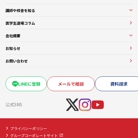
オンラインコース
入塾をお考えの方へ
講師や校舎を知る
医学部基礎医学・生物学対策コース
入塾の流れ・料金
講師・教務紹介
医学部基礎医学・生物学対策コース
医学生道場コラム
よくある質問
校舎紹介一覧
医師講師一覧
医学部進級・留年対策コース
会社概要
教務一覧
医学部CBT対策コース
会社概要
医学部OSCE対策コース
お知らせ
大学・医療機関との協働実績
早期医帰国家試験対策コース
お問い合わせ
卒業試験・医帰国家試験対策コース
復学・再受験者コース
海外医学部コース
LINEに登録
メールで相談
資料請求
医学部入学前生物学準備コース
医学部入学前物理学準備コース
公式SNS
プライバシーポリシー
グループコーポレートサイト