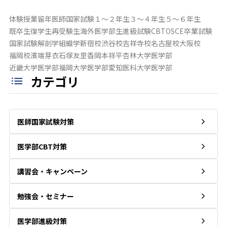
体験授業
留年
医師国家試験
１～２年生
３～４年生
５～６年生
既卒生
復学生
再受験生
海外医学部生
進級試験
CBT
OSCE
卒業試験
国家試験
解剖学
組織学
新宿校
渋谷校
吉祥寺校
名古屋校
大阪校
福岡校
濱端芽衣
石塚友里香
岡本祥平
杏林大学医学部
近畿大学医学部
福岡大学医学部
愛知医科大学医学部
カテゴリ
医師国家試験対策
医学部CBT対策
講習会・キャンペーン
勉強会・セミナー
医学部進級対策