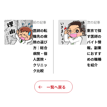
前の記事
次の記事
医師の転
東京で探
職先の病
す医師の
院の選び
バイト情
方｜総合
報。副業
病院・個
におすす
人医院・
めの職種
クリニッ
を紹介
ク比較
一覧へ戻る