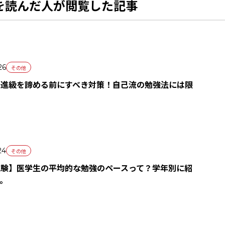
を読んだ人が閲覧した記事
26
その他
で進級を諦める前にすべき対策！自己流の勉強法には限
る
24
その他
試験】医学生の平均的な勉強のペースって？学年別に紹
。