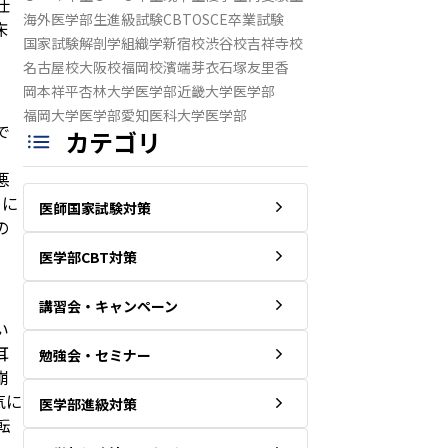
仕
海外医学部生
進級試験
CBT
OSCE
卒業試験
床
国家試験
解剖学
組織学
新宿校
渋谷校
吉祥寺校
名古屋校
大阪校
福岡校
濱端芽衣
石塚友里香
岡本祥平
杏林大学医学部
近畿大学医学部
福岡大学医学部
愛知医科大学医学部
で
カテゴリ
。
悪
めに
医師国家試験対策
の
医学部CBT対策
講習会・キャンペーン
い
耳
勉強会・セミナー
崩
気に
医学部進級対策
転