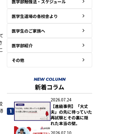
医学部勉強法・スケジュール
医学生道場の各校舎より
医学生のご家族へ
て
さ
医学部紹介
こ
その他
NEW COLUMN
新着コラム
2026.07.24
校
【進級事例】「大丈
師
1
夫」の先に待っていた
再試験とその裏に隠
れた本当の壁。
2026.07.10