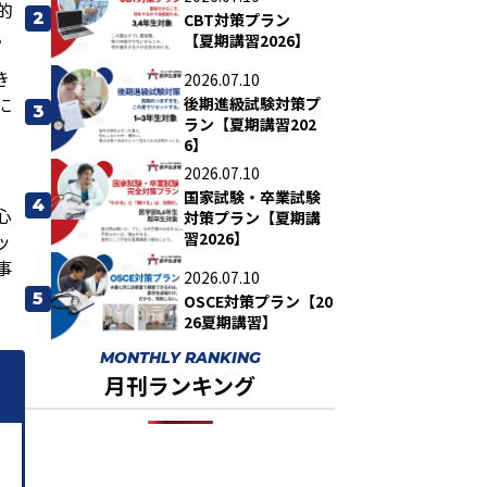
的
2
CBT対策プラン
。
【夏期講習2026】
き
2026.07.10
に
後期進級試験対策プ
3
ラン【夏期講習202
6】
2026.07.10
国家試験・卒業試験
4
心
対策プラン【夏期講
習2026】
ッ
事
2026.07.10
5
OSCE対策プラン【20
26夏期講習】
MONTHLY RANKING
月刊ランキング