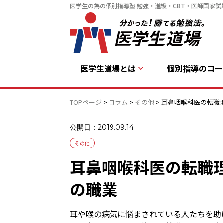
医学生の為の個別指導塾 勉強・進級・CBT・医師国家試
医学生道場とは
個別指導のコー
TOPページ
>
コラム
>
その他
>
耳鼻咽喉科医の転職
公開日：2019.09.14
その他
耳鼻咽喉科医の転職
の職業
耳や喉の病気に悩まされている人たちを助