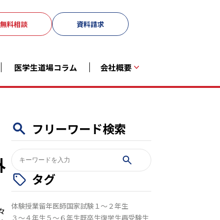
無料相談
資料請求
医学生道場コラム
会社概要
フリーワード検索
検
外
索:
タグ
体験授業
留年
医師国家試験
１～２年生
々
３～４年生
５～６年生
既卒生
復学生
再受験生