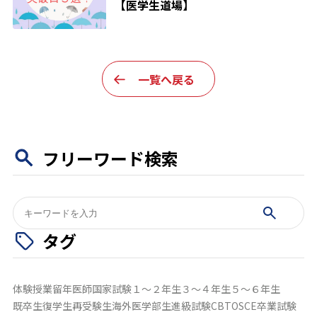
【医学生道場】
一覧へ戻る
フリーワード検索
検
索:
タグ
体験授業
留年
医師国家試験
１～２年生
３～４年生
５～６年生
既卒生
復学生
再受験生
海外医学部生
進級試験
CBT
OSCE
卒業試験