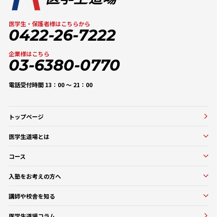
医学生・保護者様はこちらから
0422-26-7222
企業様はこちら
03-6380-0770
電話受付時間 13：00 〜 21：00
トップページ
医学生道場とは
医学生道場とは
コース
選ばれる理由
実績紹介
コース一覧
入塾をお考えの方へ
口コミ・評判
オンラインコース
入塾をお考えの方へ
講師や校舎を知る
医学部基礎医学・生物学対策コース
入塾の流れ・料金
講師・教務紹介
医学部基礎医学・生物学対策コース
医学生道場コラム