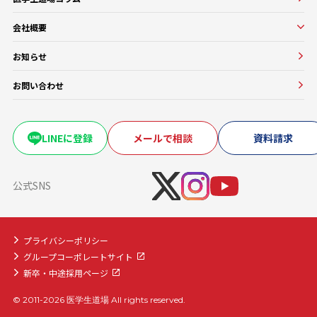
よくある質問
校舎紹介一覧
医師講師一覧
医学部進級・留年対策コース
会社概要
教務一覧
医学部CBT対策コース
会社概要
医学部OSCE対策コース
お知らせ
大学・医療機関との協働実績
早期医帰国家試験対策コース
お問い合わせ
卒業試験・医帰国家試験対策コース
復学・再受験者コース
海外医学部コース
LINEに登録
メールで相談
資料請求
医学部入学前生物学準備コース
医学部入学前物理学準備コース
公式SNS
プライバシーポリシー
グループコーポレートサイト
新卒・中途採用ページ
© 2011-2026 医学生道場 All rights reserved.