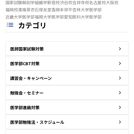
国家試験
解剖学
組織学
新宿校
渋谷校
吉祥寺校
名古屋校
大阪校
福岡校
濱端芽衣
石塚友里香
岡本祥平
杏林大学医学部
近畿大学医学部
福岡大学医学部
愛知医科大学医学部
カテゴリ
医師国家試験対策
医学部CBT対策
講習会・キャンペーン
勉強会・セミナー
医学部進級対策
医学部勉強法・スケジュール