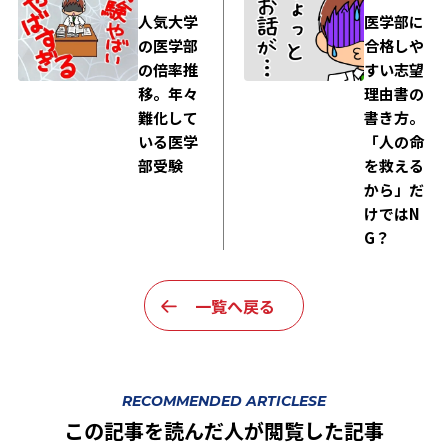
人気大学
医学部に
の医学部
合格しや
の倍率推
すい志望
移。年々
理由書の
難化して
書き方。
いる医学
「人の命
部受験
を救える
から」だ
けではN
G？
一覧へ戻る
RECOMMENDED ARTICLESE
この記事を読んだ人が閲覧した記事