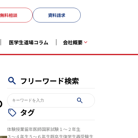
無料相談
資料請求
医学生道場コラム
会社概要
フリーワード検索
検
の
索:
タグ
体験授業
留年
医師国家試験
１～２年生
３～４年生
５～６年生
既卒生
復学生
再受験生