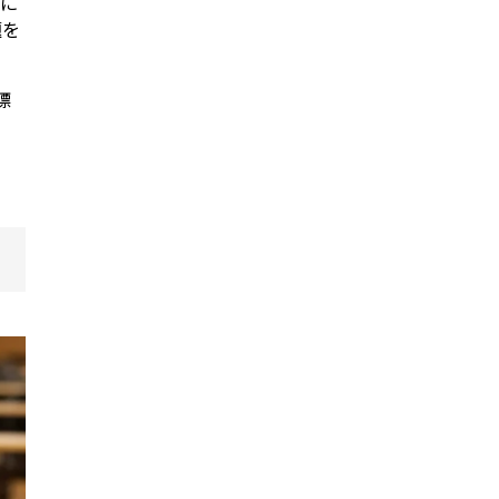
に
題を
標