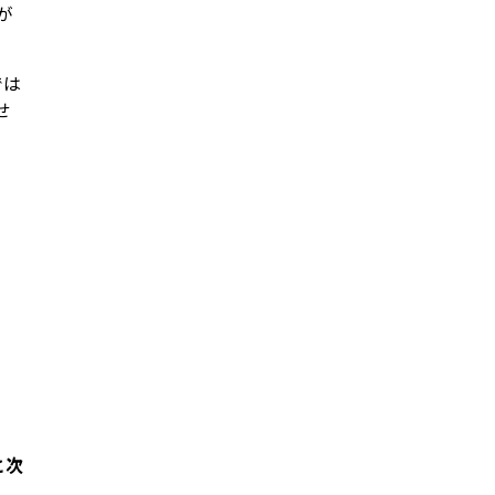
が
では
せ
と次