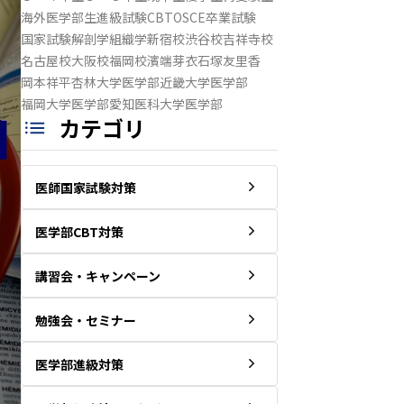
海外医学部生
進級試験
CBT
OSCE
卒業試験
国家試験
解剖学
組織学
新宿校
渋谷校
吉祥寺校
名古屋校
大阪校
福岡校
濱端芽衣
石塚友里香
岡本祥平
杏林大学医学部
近畿大学医学部
福岡大学医学部
愛知医科大学医学部
カテゴリ
医師国家試験対策
医学部CBT対策
講習会・キャンペーン
勉強会・セミナー
医学部進級対策