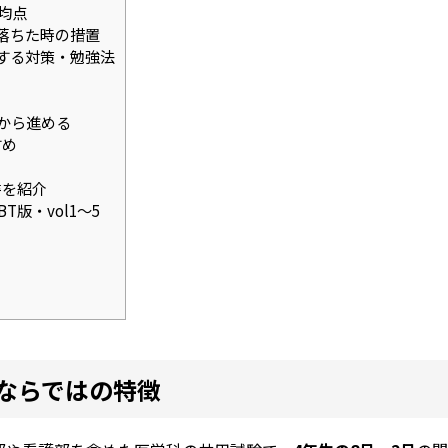
均点
落ちた時の措置
成する対策・勉強法
から進める
すめ
書を紹介
版・vol1〜5
ならではの特徴