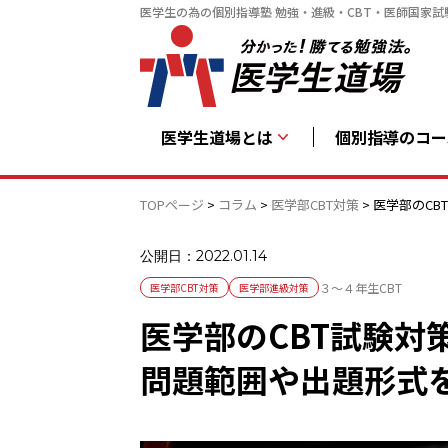
医学生の為の個別指導塾 勉強・進級・CBT・医師国家試
医学生道場とは
個別指導のコー
TOPページ
>
コラム
>
医学部CBT対策
>
医学部のC
公開日：2022.01.14
３～４年生
CBT
医学部CBT対策
医学部進級対策
医学部のCBT試験対
問題範囲や出題形式