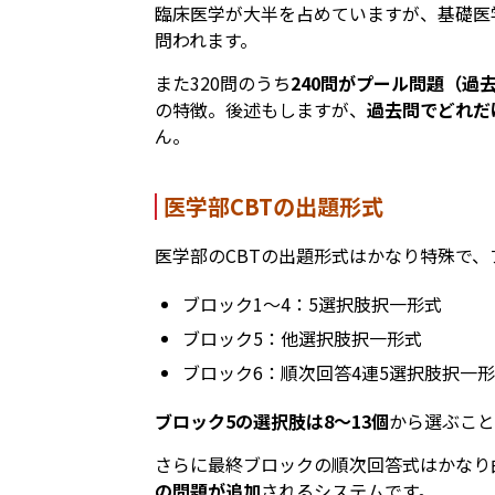
臨床医学が大半を占めていますが、基礎医
問われます。
また320問のうち
240問がプール問題（過
の特徴。後述もしますが、
過去問でどれだ
ん。
医学部CBTの出題形式
医学部のCBTの出題形式はかなり特殊で
ブロック1〜4：5選択肢択一形式
ブロック5：他選択肢択一形式
ブロック6：順次回答4連5選択肢択一
ブロック5の選択肢は8〜13個
から選ぶこと
さらに最終ブロックの順次回答式はかなり
の問題が追加
されるシステムです。