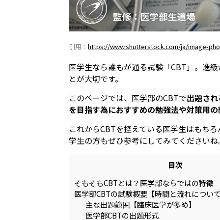
引用：
https://www.shutterstock.com/ja/image-pho
医学生なら誰もが通る試験「CBT」。進
とが大切です。
このページでは、医学部のCBTで
出題され
を目指す為におすすめの勉強法や対策用の
これからCBTを控えている医学生はもちろ
学生の方もぜひ参考にしてみてくださいね
目次
そもそもCBTとは？医学部ならではの特徴
医学部CBTの試験概要【時間と流れについ
主な出題範囲【臨床医学が多め】
医学部CBTの出題形式