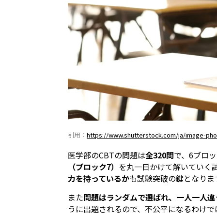
引用：
https://www.shutterstock.com/ja/image-pho
医学部のCBTの問題は
全320問
で、6ブロ
（ブロック7）
を丸一日かけて解いていく
力を持っているか
も試験突破の鍵となりま
また
問題はランダムで選ばれ、一人一人違
うに出題されるので、不公平になるわけで