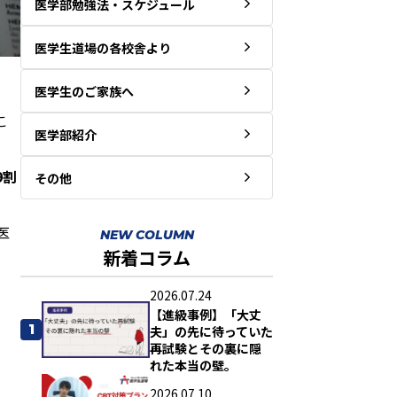
医学部勉強法・スケジュール
医学生道場の各校舎より
医学生のご家族へ
こ
医学部紹介
9割
その他
医
NEW COLUMN
新着コラム
2026.07.24
【進級事例】「大丈
1
夫」の先に待っていた
再試験とその裏に隠
れた本当の壁。
2026.07.10