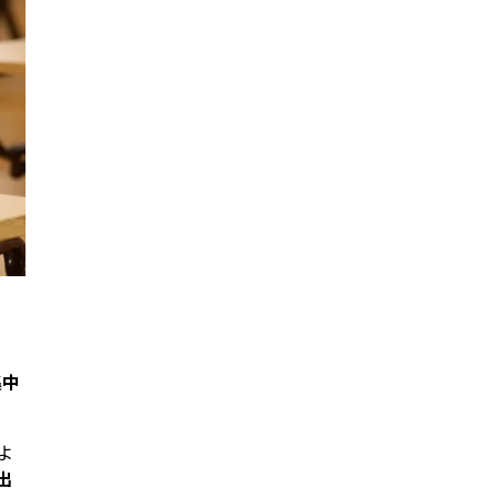
集中
よ
出