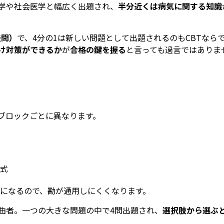
学や社会医学と幅広く出題され、
半分近くは病気に関する知識
去問）
で、4分の1は新しい問題として出題されるのもCBTなら
け対策ができるか
が
合格の鍵を握る
と言っても過言ではありま
、ブロックごとに異なります。
形式
になるので、勘が通用しにくくなります。
曲者。一つの大きな問題の中で4問出題され、
選択肢から選ぶ