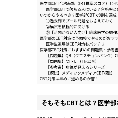
医学部CBT合格基準（IRT標準スコア）と平
医学部CBTで落ちる人はいる？合格率と
いつからやるべき？医学部CBTで9割を達
①過去問でプール問題をおさえておく
②模試を積極的に受ける
③【時間がない人向け】臨床医学の勉強
医学部のCBT対策は予備校でやるのがおす
医学生道場はCBT対策もバッチリ
医学部CBT対策におすすめの問題集・参考
【問題集】QB（クエスチョンバンク）CBT
【問題集】問トレ（TECOM）
【参考書】病気が見えるシリーズ
【模試】メディックメディアCBT模試
CBT対策は早めに進めるのが吉！
そもそも
CBTとは？
医学部