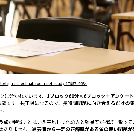
to/high-school-hall-room-set-ready-1799710684
ックに分かれています。
1ブロック60分×6ブロック＋アンケート
試験です。長丁場になるので、
長時間問題に向き合えるだけの
す。
う
点が特徴。とはいえ平均して他の人と難易度がほぼ一致する
はありません。
過去問から一定の正解率がある質の良い問題が