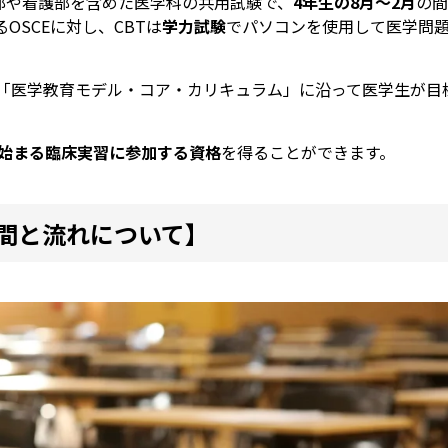
g）は薬学部や看護部を含めた医学科の共用試験で、
4年生の8月〜2月
の間
OSCEに対し、CBTは
学力試験
でパソコンを使用して医学問
「医学教育モデル・コア・カリキュラム」に沿って医学生が目
。
ら始まる臨床実習に参加する資格
を得ることができます。
間と流れについて】