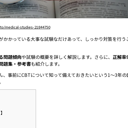
to/medical-studies-21844750
級がかかっている大事な試験なだけあって、しっかり対策を行う
る問題傾向
や試験の概要を詳しく解説します。さらに、
正解率
問題集・参考書
も紹介します。
ん、事前にCBTについて知って備えておきたいという1〜3年の
。
て】