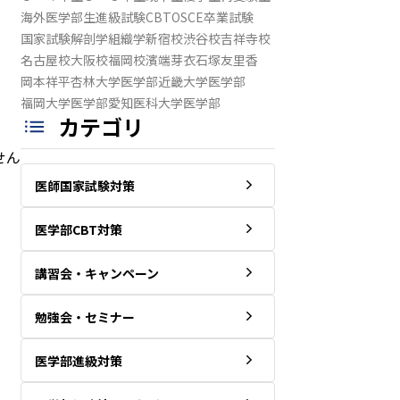
海外医学部生
進級試験
CBT
OSCE
卒業試験
国家試験
解剖学
組織学
新宿校
渋谷校
吉祥寺校
名古屋校
大阪校
福岡校
濱端芽衣
石塚友里香
岡本祥平
杏林大学医学部
近畿大学医学部
福岡大学医学部
愛知医科大学医学部
カテゴリ
せん
医師国家試験対策
医学部CBT対策
講習会・キャンペーン
勉強会・セミナー
医学部進級対策