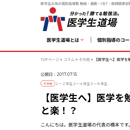
医学生の為の個別指導塾 勉強・進級・CBT・医師国家試
医学生道場とは
個別指導のコー
TOPページ
>
コラム
>
その他
>
【医学生へ】医学を
公開日：2017.07.15
１～２年生
３～４年生
５～６年生
その他
【医学生へ】医学を
と楽！？
こんにちは。医学生道場の代表の橋本です