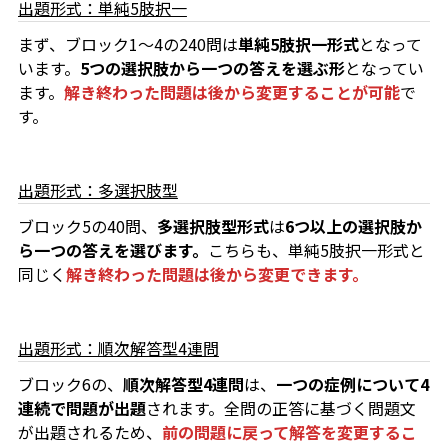
出題形式：単純5肢択一
まず、ブロック1～4の240問は
単純5肢択一形式
となって
います。
5つの選択肢から一つの答えを選ぶ形
となってい
ます。
解き終わった問題は後から変更することが可能
で
す。
出題形式：多選択肢型
ブロック5の40問、
多選択肢型形式
は
6つ以上の選択肢か
ら一つの答えを選びます。
こちらも、単純5肢択一形式と
同じく
解き終わった問題は後から変更できます。
出題形式：順次解答型4連問
ブロック6の、
順次解答型4連問
は、
一つの症例について4
連続で問題が出題
されます。全問の正答に基づく問題文
が出題されるため、
前の問題に戻って解答を変更するこ