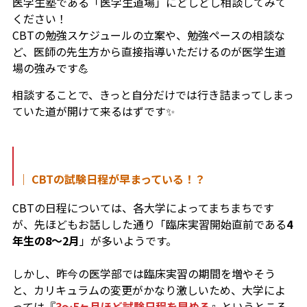
医学生塾である「医学生道場」にどしどし相談してみて
ください！
CBTの勉強スケジュールの立案や、勉強ペースの相談な
ど、医師の先生方から直接指導いただけるのが医学生道
場の強みです💪
相談することで、きっと自分だけでは行き詰まってしまっ
ていた道が開けて来るはずです✨
｜ CBTの試験日程が早まっている！？
CBTの日程については、各大学によってまちまちです
が、先ほどもお話しした通り「臨床実習開始直前で
ある
4
年生の8～2月
」
が多いようです。
しかし、昨今の医学部では臨床実習の期間を増やそう
と、カリキュラムの変更がかなり激しいため、大学によ
っては『
3〜5ヶ月ほど試験日程を早める
』というところ