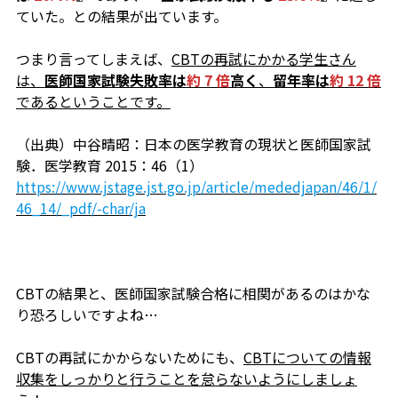
ていた。との結果が出ています。
つまり言ってしまえば、
CBTの再試にかかる学生さん
は、
医師国家試験失敗率は
約 7 倍
高く
、
留年率は
約 12 倍
であるということです。
（出典）中谷晴昭：日本の医学教育の現状と医師国家試
験．医学教育 2015：46（1）
https://www.jstage.jst.go.jp/article/mededjapan/46/1/
46_14/_pdf/-char/ja
CBTの結果と、医師国家試験合格に相関があるのはかな
り恐ろしいですよね…
CBTの再試にかからないためにも、
CBTについての情報
収集をしっかりと行うことを怠らないようにしましょ