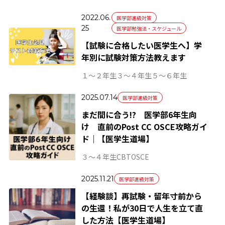
2022.06.
医学部進級対策
25
医学部勉強法・スケジュール
【試験に合格したい医学生へ】学
年別に試験対策方法教えます
１～２年生
３～４年生
５～６年生
2025.07.14
医学部進級対策
まだ間に合う!? 医学部6年生向
け 直前のPost CC OSCE攻略ガイ
ド｜【医学生道場】
３～４年生
CBT
OSCE
2025.11.21
医学部進級対策
【経験談】再試験・留年寸前から
の生還！私が30日で人生を立て直
した方法【医学生道場】