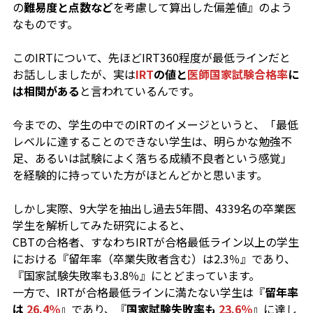
の
難易度と点数など
を考慮して算出した偏差値』のよう
なものです。
このIRTについて、先ほどIRT360程度が最低ラインだと
お話ししましたが、実は
IRT
の値と
医師国家試験合格率
に
は相関がある
と言われているんです。
今までの、学生の中でのIRTのイメージというと、「最低
レベルに達することのできない学生は、明らかな勉強不
足、あるいは試験によく落ちる成績不良者という感覚」
を経験的に持っていた方がほとんどかと思います。
しかし実際、9大学を抽出し過去5年間、4339名の卒業医
学生を解析してみた研究によると、
CBTの合格者、すなわちIRTが合格最低ライン以上の学生
における『留年率（卒業失敗者含む）は2.3％』であり、
『国家試験失敗率も3.8％』にとどまっています。
一方で、IRTが合格最低ラインに満たない学生は『
留年率
は
26.4％
』であり、『
国家試験失敗率も
23.6％
』に達し