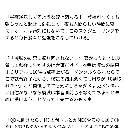
「昼夜逆転してるような奴は落ちる！！登校がなくても
朝ちゃんと起きて勉強して、夜も人間らしい時間に寝
る！オールは絶対にしないで！このスケジューリングを
すると毎日淡々と勉強をこなしていける」
「『模試の結果に振り回されない！』 悪かったときに反
省して勉強に生かすのは大事だけど、本番は模試の結果
よりリアルに10%得点率上がる。メンタルやられたらそ
こで試合終了だから、模試の結果悪くても周りが「8割取
れた～」とか自慢してても気にしちゃダメよ🙅メンタル
に自信がないなら模試は本番直前じゃなくてちょっと早
めに受けよう、とかって工夫するのも大事」
「QBに飽きたら、M3の問トレとかMECやるのもあり◎
だけどQB以外やってる人少ないし、それよりQBの多選