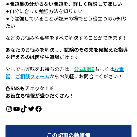
⚫︎
問題集の分からない問題を、詳しく解説してほしい
⚫︎自分に合った勉強方法を知りたい
⚫︎今勉強していることが臨床の場でどう役立つのか知り
たい
などのお悩みや要望をすべて解決することができます！
あなたのお悩みを解決し、
試験のその先を見据えた指導
を行えるのは医学生道場
だけです。
少しでも興味をお持ちの方は、
公式LINE
もしくは
お電
話
、
ご相談フォーム
からお気軽にお問合せください！
各SNSもチェック！☟
お役立ち情報が盛りだくさん！
Instagram
YouTube
TikTok
Twitter
Facebook
この記事の執筆者