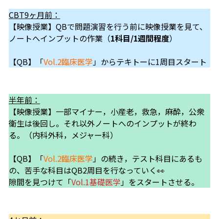
CBT9ヶ月前：
【映像授業】QBで問題演習を行う前に映像授業を見て、
ノートへインプットの作業（
1科目/1週間程度
）
【QB】「
Vol.2臨床医学
」からテキトーに1周目スタート
半年前：
【映像授業】一部マイナー，小産老，救急，麻酔，公衆
衛生は後回し。それ以外ノートへのインプットが終わ
る。（内科外科，メジャー科）
【QB】「
Vol.2臨床医学
」の続き，テスト科目にあるも
の、苦手な科目はQB2周目を行なっていく👀
隙間を見つけて「
Vol.1基礎医学
」をスタートさせる。