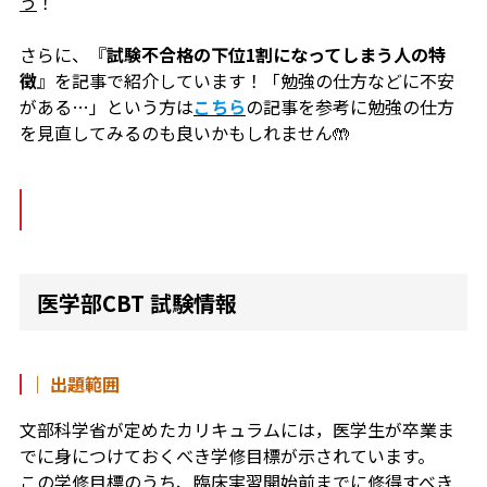
う
！
さらに、『
試験不合格の下位1割になってしまう人の特
徴
』を記事で紹介しています！
「勉強の仕方などに不安
がある…」
という方は
こちら
の記事を参考に勉強の仕方
を見直してみるのも良いかもしれません🤲
医学部CBT 試験情報
｜ 出題範囲
文部科学省が定めたカリキュラムには，医学生が卒業ま
でに身につけておくべき学修目標が示されています。
この学修目標のうち、臨床実習開始前までに修得すべき