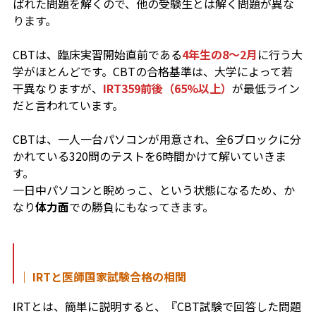
ばれた問題を解くので、他の受験生とは解く問題が異な
ります。
CBTは、臨床実習開始直前である
4年生の8～2月
に行う大
学がほとんどです。CBTの合格基準は、大学によって若
干異なりますが、
IRT359前後（65%以上）
が最低ライン
だと言われています。
CBTは、一人一台パソコンが用意され、全6ブロックに分
かれている320問のテストを6時間かけて解いていきま
す。
一日中パソコンと睨めっこ、という状態になるため、か
なり
体力面
での勝負にもなってきます。
｜ IRTと医師国家試験合格の相関
IRTとは、簡単に説明すると、『CBT試験で回答した問題