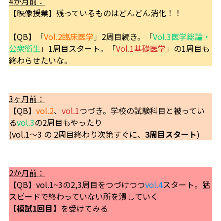
4か月前：
【映像授業】残っているものはどんどん消化！！
【QB】「
Vol.2臨床医学
」2周目続き。「
Vol.3医学総論・
公衆衛生
」1周目スタート。「
Vol.1基礎医学
」の1周目も
終わらせたいな。
3ヶ月前：
【QB】
vol.2
、
vol.1
つづき。学校の試験科目と被ってい
る
vol.3
の2周目もやったり
(vol.1〜3 の 2周目終わり次第すぐに、
3周目スタート
)
2か月前：
【QB】vol.1~3の2,3周目をつづけつつ
vol.4
スタート。猛
スピードで終わっていない所を潰していく
【模試1回目】
を受けてみる