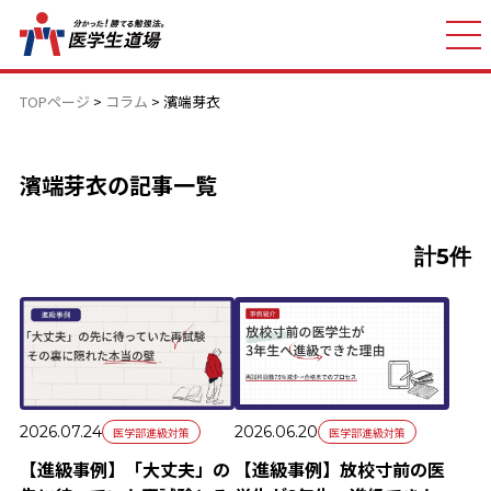
TOPページ
>
コラム
>
濱端芽衣
濱端芽衣の記事一覧
計5件
2026.07.24
2026.06.20
医学部進級対策
医学部進級対策
【進級事例】「大丈夫」の
【進級事例】放校寸前の医