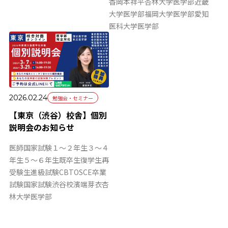
香
岡本祥平
杏林大学医学部
近畿
大学医学部
福岡大学医学部
愛知
医科大学医学部
2026.02.24
勉強会・セミナー
【東京（渋谷）校舎】個別
説明会のお知らせ
医師国家試験
１～２年生
３～４
年生
５～６年生
既卒生
復学生
再
受験生
進級試験
CBT
OSCE
卒業
試験
国家試験
渋谷校
濱端芽衣
杏
林大学医学部