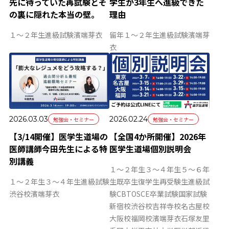
先に待っていた再試験とそ
学生が3年生へ進級できた
の裏に隠れた本当の壁。
理由
１～２年生
進級試験
濱端芽衣
留年
１～２年生
進級試験
濱端芽
衣
2026.03.03
2026.02.24
勉強会・セミナー
勉強会・セミナー
【3/14開催】医学生道場の
【全国4か所開催】2026年
医師講師今田先生による特
医学生道場個別説明会
別講義
１～２年生
３～４年生
５～６年
１～２年生
３～４年生
進級試験
生
既卒生
復学生
再受験生
進級試
渋谷校
濱端芽衣
験
CBT
OSCE
卒業試験
国家試験
新宿校
渋谷校
吉祥寺校
名古屋校
大阪校
福岡校
濱端芽衣
石塚友里