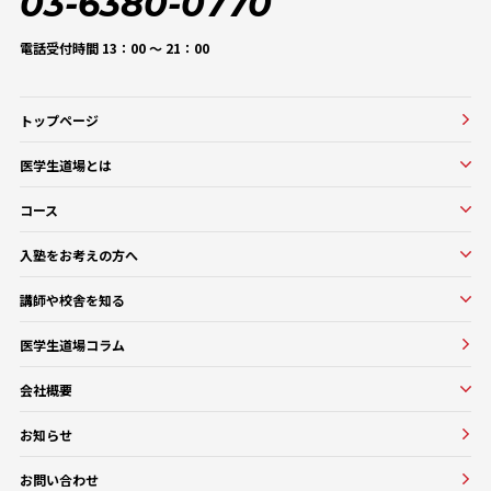
03-6380-0770
電話受付時間 13：00 〜 21：00
トップページ
医学生道場とは
医学生道場とは
コース
選ばれる理由
実績紹介
コース一覧
入塾をお考えの方へ
口コミ・評判
オンラインコース
入塾をお考えの方へ
講師や校舎を知る
医学部基礎医学・生物学対策コース
入塾の流れ・料金
講師・教務紹介
医学部基礎医学・生物学対策コース
医学生道場コラム
よくある質問
校舎紹介一覧
医師講師一覧
医学部進級・留年対策コース
会社概要
教務一覧
医学部CBT対策コース
会社概要
医学部OSCE対策コース
お知らせ
大学・医療機関との協働実績
早期医帰国家試験対策コース
お問い合わせ