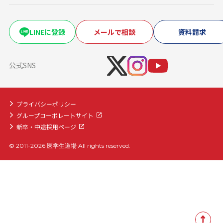
卒業試験・医帰国家試験対策コース
復学・再受験者コース
海外医学部コース
LINEに登録
メールで相談
資料請求
医学部入学前生物学準備コース
医学部入学前物理学準備コース
公式SNS
プライバシーポリシー
グループコーポレートサイト
新卒・中途採用ページ
© 2011-2026 医学生道場 All rights reserved.