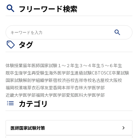
フリーワード検索
検
索:
タグ
体験授業
留年
医師国家試験
１～２年生
３～４年生
５～６年生
既卒生
復学生
再受験生
海外医学部生
進級試験
CBT
OSCE
卒業試験
国家試験
解剖学
組織学
新宿校
渋谷校
吉祥寺校
名古屋校
大阪校
福岡校
濱端芽衣
石塚友里香
岡本祥平
杏林大学医学部
近畿大学医学部
福岡大学医学部
愛知医科大学医学部
カテゴリ
医師国家試験対策