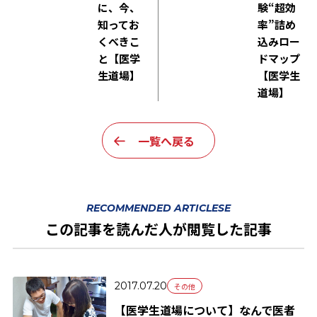
に、今、
験“超効
知ってお
率”詰め
くべきこ
込みロー
と【医学
ドマップ
生道場】
【医学生
道場】
一覧へ戻る
RECOMMENDED ARTICLESE
この記事を読んだ人が閲覧した記事
2017.07.20
その他
【医学生道場について】なんで医者