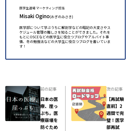
医学生道場 マーケティング担当
Misaki Ogino
(おぎのみさき)
医学部について学ぶうちに解剖学などの暗記の大変さやス
ケジュール管理の難しさを知ることができました。それを
もとにOSCEなどの医学生に役立つブログやアルバイト事
情、冬の勉強法などの大学生に役立つブログを書いていま
す！
前の記事
次の記事
日本の医
【再試験
療、崖っ
直前】2
ぷち。医
週間で完
療崩壊を
璧！医学
防ぐため
部再試