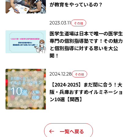
が教育をやっているの？
2023.03.11
その他
医学生道場は日本で唯一の医学生
専門の個別指導塾です！その魅力
と個別指導に対する思いを大公
開！
2024.12.28
その他
【2024-2025】まだ間に合う！大
阪・兵庫おすすめイルミネーショ
ン10選【関西】
一覧へ戻る