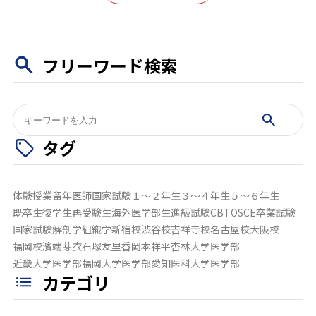
フリーワード検索
検
索:
タグ
体験授業
留年
医師国家試験
１～２年生
３～４年生
５～６年生
既卒生
復学生
再受験生
海外医学部生
進級試験
CBT
OSCE
卒業試験
国家試験
解剖学
組織学
新宿校
渋谷校
吉祥寺校
名古屋校
大阪校
福岡校
濱端芽衣
石塚友里香
岡本祥平
杏林大学医学部
近畿大学医学部
福岡大学医学部
愛知医科大学医学部
カテゴリ