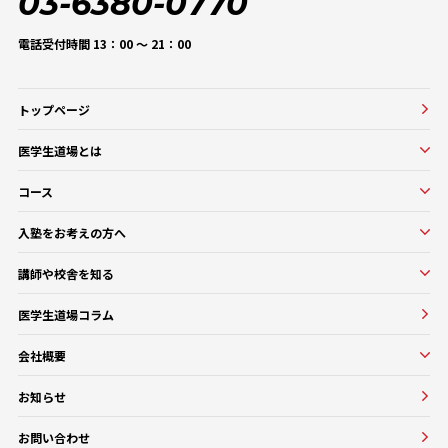
03-6380-0770
電話受付時間 13：00 〜 21：00
トップページ
医学生道場とは
医学生道場とは
コース
選ばれる理由
実績紹介
コース一覧
入塾をお考えの方へ
口コミ・評判
オンラインコース
入塾をお考えの方へ
講師や校舎を知る
医学部基礎医学・生物学対策コース
入塾の流れ・料金
講師・教務紹介
医学部基礎医学・生物学対策コース
医学生道場コラム
よくある質問
校舎紹介一覧
医師講師一覧
医学部進級・留年対策コース
会社概要
教務一覧
医学部CBT対策コース
会社概要
医学部OSCE対策コース
お知らせ
大学・医療機関との協働実績
早期医帰国家試験対策コース
お問い合わせ