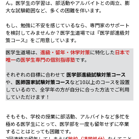
ん。医学生の学習は、部活動やアルバイトとの両立、膨
大な試験範囲など、多くの困難を伴います。
もし、勉強に不安を感じているなら、専門家のサポート
を検討してみませんか？医学生道場では『医学部進級対
策コース』をご用意しています。
医学生道場は、
進級・留年・休学対策
に特化した
日本で
唯一
の
医学生専門の個別指導塾
です。
それぞれの目標に合わせて
医学部進級試験対策コース
や、
医師国家試験対策コース
など10以上のコースを設置
しているので、全学年の方が自分に合った方法でご利用
していただけます！
そもそも、学校の授業に部活動、アルバイトなど多忙を
極める医学生にとって、医学部を一度も留年せずに卒業
することはとっても困難です。
2回連続で留年してしまえば
放校（退学処分）
なんてこと