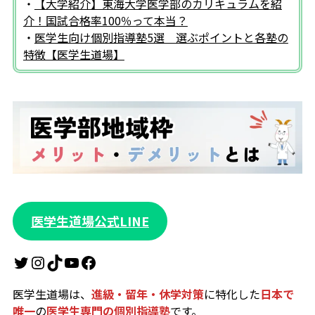
・
【大学紹介】東海大学医学部のカリキュラムを紹
介！国試合格率100％って本当？
・
医学生向け個別指導塾5選 選ぶポイントと各塾の
特徴【医学生道場】
医学生道場公式LINE
Twitter
Instagram
TikTok
YouTube
Facebook
医学生道場は、
進級・留年・休学対策
に特化した
日本で
唯一
の
医学生専門の個別指導塾
です。