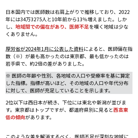
日本国内では医師数は右肩上がりで推移しており、2022
年には34万3275人と10年前から13％増えました。しか
し、
地域間での偏在があり、医師不足
を嘆く地域は少な
くありません。
厚労省が2024年1月に公表した資料
によると、医師偏在指
数（※）が最も高かったのは東京都、最も低かったのは
岩手県で、約2倍の差がありました。
※ 医師の年齢や性別、各地域の人口や受療率を基に算定
した指標。指標が高いほど、その地域の人口や年代分布
に対して、医師が充足していることを示します。
2位以下は西日本が続き、下位には東北や新潟が並びま
す。東京都はトップですが、都道府県別に見ると
西高東
低の傾向
があります。
このような差を解消するべく、医師不足が深刻な地域に