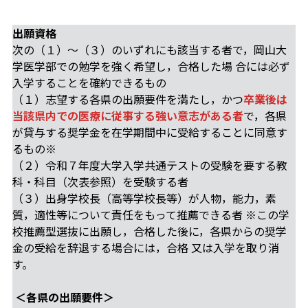
出願資格
次の（１）～（３）のいずれにも該当する者で，岡山大
学医学部での勉学を強く希望し，合格した場 合には必ず
入学することを確約できるもの
（１）志望する各県の出願要件を満たし，かつ
卒業後は
当該県内での医療に従事する強い意志がある者
で，各県
が貸与する奨学金を在学期間中に受給することに同意す
るもの※
（２）令和７年度大学入学共通テストの受験を要する教
科・科目（次表参照）を受験する者
（３）出身学校長（高等学校長等）が人物，能力，素
質，適性等について責任をもって推薦できる者 ※この学
校推薦型選抜に出願し，合格した後に，各県からの奨学
金の受給を辞退する場合には，合格 又は入学を取り消
す。
＜各県の出願要件＞