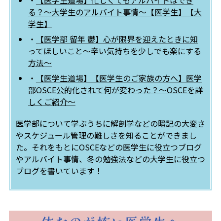
・
【医学生道場】忙しくてもアルバイトはでき
る？～大学生のアルバイト事情～【医学生】【大
学生】
・
【医学部 留年 鬱】心が限界を迎えたときに知
ってほしいこと～辛い気持ちを少しでも楽にする
方法～
・
【医学生道場】【医学生のご家族の方へ】医学
部OSCE公的化されて何が変わった？～OSCEを詳
しくご紹介～
医学部について学ぶうちに解剖学などの暗記の大変さ
やスケジュール管理の難しさを知ることができまし
た。それをもとにOSCEなどの医学生に役立つブログ
やアルバイト事情、冬の勉強法などの大学生に役立つ
ブログを書いています！