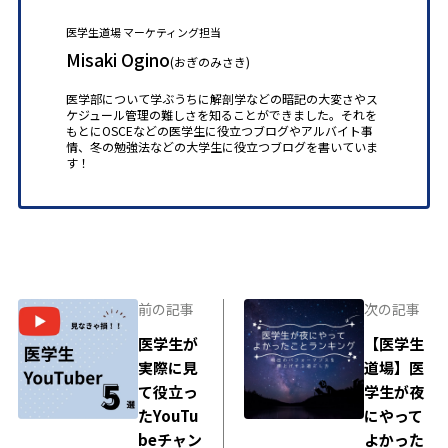
医学生道場 マーケティング担当
Misaki Ogino
(おぎのみさき)
医学部について学ぶうちに解剖学などの暗記の大変さやス
ケジュール管理の難しさを知ることができました。それを
もとにOSCEなどの医学生に役立つブログやアルバイト事
情、冬の勉強法などの大学生に役立つブログを書いていま
す！
前の記事
次の記事
医学生が
【医学生
実際に見
道場】医
て役立っ
学生が夜
たYouTu
にやって
beチャン
よかった