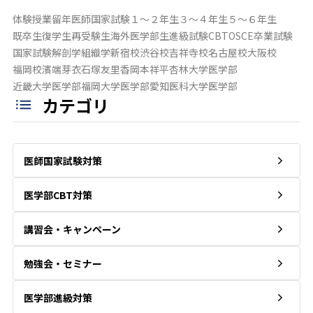
体験授業
留年
医師国家試験
１～２年生
３～４年生
５～６年生
既卒生
復学生
再受験生
海外医学部生
進級試験
CBT
OSCE
卒業試験
国家試験
解剖学
組織学
新宿校
渋谷校
吉祥寺校
名古屋校
大阪校
福岡校
濱端芽衣
石塚友里香
岡本祥平
杏林大学医学部
近畿大学医学部
福岡大学医学部
愛知医科大学医学部
カテゴリ
医師国家試験対策
医学部CBT対策
講習会・キャンペーン
勉強会・セミナー
医学部進級対策