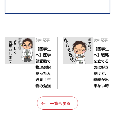
前の記事
次の記事
【医学生
【医学生
へ】医学
へ】戦略
部受験で
を立てる
物理選択
のは好き
だった人
だけど、
必見！生
継続が出
物の勉強
来ない時
一覧へ戻る