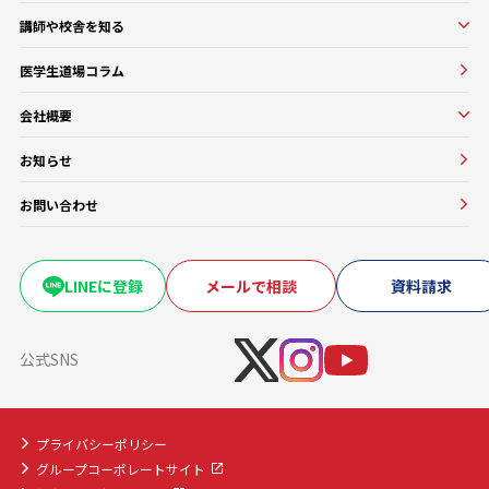
オンラインコース
入塾をお考えの方へ
講師や校舎を知る
医学部基礎医学・生物学対策コース
入塾の流れ・料金
講師・教務紹介
医学部基礎医学・生物学対策コース
医学生道場コラム
よくある質問
校舎紹介一覧
医師講師一覧
医学部進級・留年対策コース
会社概要
教務一覧
医学部CBT対策コース
会社概要
医学部OSCE対策コース
お知らせ
大学・医療機関との協働実績
早期医帰国家試験対策コース
お問い合わせ
卒業試験・医帰国家試験対策コース
復学・再受験者コース
海外医学部コース
LINEに登録
メールで相談
資料請求
医学部入学前生物学準備コース
医学部入学前物理学準備コース
公式SNS
プライバシーポリシー
グループコーポレートサイト