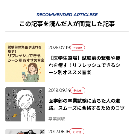
RECOMMENDED ARTICLESE
この記事を読んだ人が閲覧した記事
2025.07.19
その他
【医学生道場】試験前の緊張や疲
れを癒す！リフレッシュできるシ
ーン別オススメ音楽
2019.09.14
その他
医学部の卒業試験に落ちた人の進
路。スムーズに合格するためのコツ
卒業試験
2017.06.16
その他