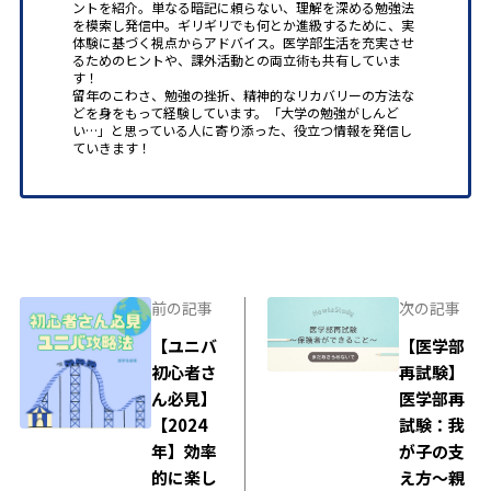
ントを紹介。単なる暗記に頼らない、理解を深める勉強法
を模索し発信中。ギリギリでも何とか進級するために、実
体験に基づく視点からアドバイス。医学部生活を充実させ
るためのヒントや、課外活動との両立術も共有していま
す！
留年のこわさ、勉強の挫折、精神的なリカバリーの方法な
どを身をもって経験しています。「大学の勉強がしんど
い…」と思っている人に寄り添った、役立つ情報を発信し
ていきます！
前の記事
次の記事
【ユニバ
【医学部
初心者さ
再試験】
ん必見】
医学部再
【2024
試験：我
年】効率
が子の支
的に楽し
え方～親