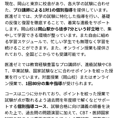
現在、岡山と東京に校舎があり、各大学の試験に合わせ
た、
プロ講師による1対1の個別指導
を提供しています。
医進ゼミでは、大学の試験に特化した指導を行い、基礎
の反復と復習を徹底することで、着実な進級をサポート
します。岡山校は
岡山駅から徒歩7分という好立地
で、集
中して学習できる環境が整っています。また自由に組め
る学習スケジュールで、忙しい学生でも無理なく学習を
続けることができます。また、オンライン授業も提供さ
れており、全国どこからでも受講可能です。
医進ゼミでは教育経験豊富なプロ講師が、進級試験やCB
T、卒業試験、国家試験などに合わせポイントを絞った授
業を行っています。対面授業（岡山校）またはオンライ
ン授業で、
1回80分の集中指導
が受けられます。
コースは二つに分かれており、ポイントを絞った授業で
試験が点が取れるよう過去問を年度順で解くなどサポー
トする
個別指導コース
、試験合格に向け講義の順番を決
めた上で、過去問の問題演習に加えて、CBT・医師国家