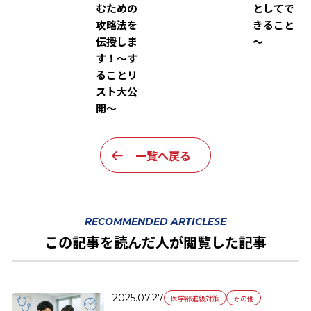
むための
としてで
攻略法を
きること
伝授しま
～
す！～す
ることリ
スト大公
開～
一覧へ戻る
RECOMMENDED ARTICLESE
この記事を読んだ人が閲覧した記事
2025.07.27
医学部進級対策
その他