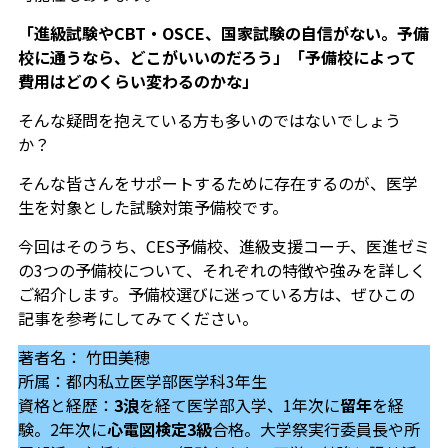
「進級試験やCBT・OSCE、国家試験の自信がない。予備
校に通うなら、どこがいいのだろう」「予備校によって
費用はどのくらい変わるのかな」
そんな疑問を抱えている方も多いのではないでしょう
か？
そんな皆さんをサポートするために存在するのが、医学
生を対象とした試験対策予備校です。
今回はそのうち、CES予備校、進級支援コーチ、医進ゼミ
の3つの予備校について、それぞれの特徴や強みを詳しく
ご紹介します。予備校選びに迷っている方は、ぜひこの
記事を参考にしてみてください。
著者名： 竹田美穂
所属：都内私立医学部医学科3年生
資格と経歴：
3浪
を経て医学部入学、1年次に
留年
を経
験。2年次に
心電図検定3級
合格。大学祭実行委員長や所