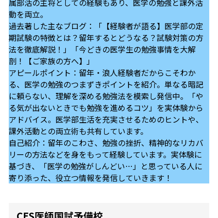
属部活の主将としての経験もあり、医学の勉強と課外活
動を両立。
過去著した主なブログ：「【経験者が語る】医学部の定
期試験の特徴とは？留年するとどうなる？試験対策の方
法を徹底解説！」「今どきの医学生の勉強事情を大解
剖！【ご家族の方へ】」
アピールポイント：留年・浪人経験者だからこそわか
る、医学の勉強のつまずきポイントを紹介。単なる暗記
に頼らない、理解を深める勉強法を模索し発信中。「や
る気が出ないときでも勉強を進めるコツ」を実体験から
アドバイス。医学部生活を充実させるためのヒントや、
課外活動との両立術も共有しています。
自己紹介：留年のこわさ、勉強の挫折、精神的なリカバ
リーの方法などを身をもって経験しています。実体験に
基づき、「医学の勉強がしんどい…」と思っている人に
寄り添った、役立つ情報を発信していきます！
CES医師国試予備校