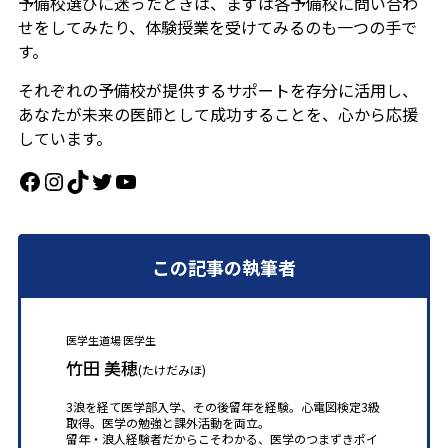
予備校選びに迷ったときは、まずは各予備校に問い合わ
せをしてみたり、体験授業を受けてみるのも一つの手で
す。
それぞれの予備校が提供するサポートを存分に活用し、
あなたが未来の医師として成功することを、心から応援
しています。
Facebook
Instagram
TikTok
Twitter
YouTube
この記事の執筆者
医学生道場 医学生
竹田 美穂
(たけだみほ)
3浪を経て医学部入学、その後留年を経験。心電図検定3級
取得。医学の勉強と課外活動を両立。
留年・浪人経験者だからこそわかる、医学のつまずきポイ