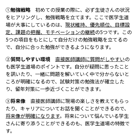
①
勉強戦略
初めての授業の際に、必ず生徒さんの状況
をヒアリングし、勉強戦略を立てます。ここで医学生道
場が大事にしているのは、
現状維持、優先順位、目標設
定、課題の把握、モチベーションの継続
の5つです。この
5つの項目をもとにして自分だけの勉強戦略を立てるの
で、自分に合った勉強ができるようになります。
②
質問しやすい環境
直接医師講師に質問がしやすい
の
も医学生道場のポイントです。自分が疑問に思ったこと
を訊いたり、一緒に問題を解いていく中で分からないと
ころが明確になるので、試験対策の勉強法が確立した
り、留年対策に一歩近づくことができます。
③
将来像
直接医師講師に現場の楽しさを教えてもらっ
たり、キャリアについてお話を聞くことができるので、
将来像が明確になります
。将来について悩んでいる学生
さんに寄り添うことができるのも、医学生道場の特徴で
す。