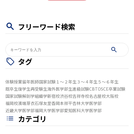
フリーワード検索
検
索:
タグ
体験授業
留年
医師国家試験
１～２年生
３～４年生
５～６年生
既卒生
復学生
再受験生
海外医学部生
進級試験
CBT
OSCE
卒業試験
国家試験
解剖学
組織学
新宿校
渋谷校
吉祥寺校
名古屋校
大阪校
福岡校
濱端芽衣
石塚友里香
岡本祥平
杏林大学医学部
近畿大学医学部
福岡大学医学部
愛知医科大学医学部
カテゴリ