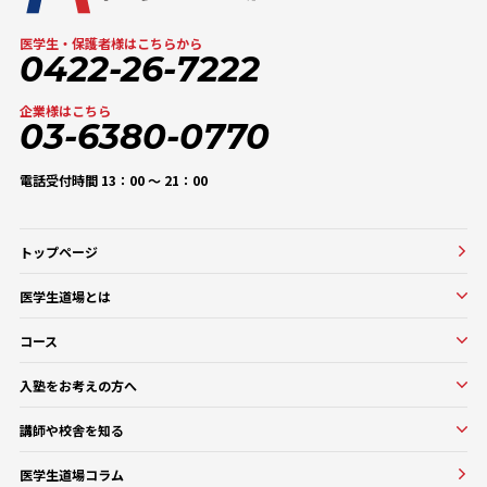
医学生・保護者様はこちらから
0422-26-7222
企業様はこちら
03-6380-0770
電話受付時間 13：00 〜 21：00
トップページ
医学生道場とは
医学生道場とは
コース
選ばれる理由
実績紹介
コース一覧
入塾をお考えの方へ
口コミ・評判
オンラインコース
入塾をお考えの方へ
講師や校舎を知る
医学部基礎医学・生物学対策コース
入塾の流れ・料金
講師・教務紹介
医学部基礎医学・生物学対策コース
医学生道場コラム
よくある質問