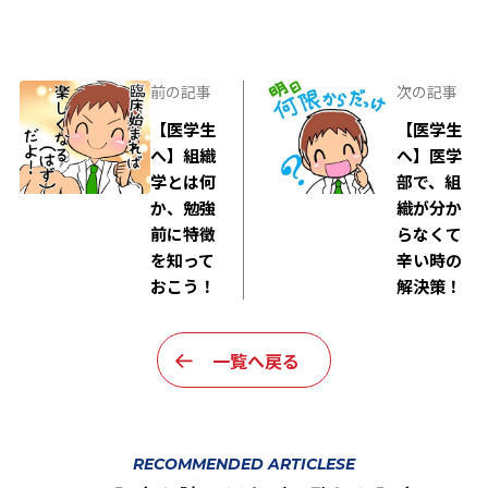
前の記事
次の記事
【医学生
【医学生
へ】組織
へ】医学
学とは何
部で、組
か、勉強
織が分か
前に特徴
らなくて
を知って
辛い時の
おこう！
解決策！
一覧へ戻る
RECOMMENDED ARTICLESE