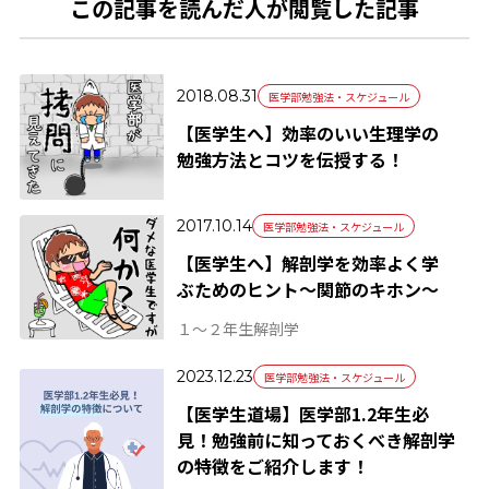
この記事を読んだ人が閲覧した記事
2018.08.31
医学部勉強法・スケジュール
【医学生へ】効率のいい生理学の
勉強方法とコツを伝授する！
2017.10.14
医学部勉強法・スケジュール
【医学生へ】解剖学を効率よく学
ぶためのヒント～関節のキホン～
１～２年生
解剖学
2023.12.23
医学部勉強法・スケジュール
【医学生道場】医学部1.2年生必
見！勉強前に知っておくべき解剖学
の特徴をご紹介します！