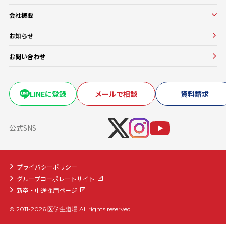
校舎紹介一覧
医師講師一覧
医学部進級・留年対策コース
会社概要
教務一覧
医学部CBT対策コース
会社概要
医学部OSCE対策コース
お知らせ
大学・医療機関との協働実績
早期医帰国家試験対策コース
お問い合わせ
卒業試験・医帰国家試験対策コース
復学・再受験者コース
海外医学部コース
LINEに登録
メールで相談
資料請求
医学部入学前生物学準備コース
医学部入学前物理学準備コース
公式SNS
プライバシーポリシー
グループコーポレートサイト
新卒・中途採用ページ
© 2011-2026 医学生道場 All rights reserved.