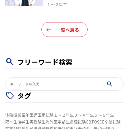
１～２年生
一覧へ戻る
フリーワード検索
検
索:
タグ
体験授業
留年
医師国家試験
１～２年生
３～４年生
５～６年生
既卒生
復学生
再受験生
海外医学部生
進級試験
CBT
OSCE
卒業試験
国家試験
解剖学
組織学
新宿校
渋谷校
吉祥寺校
名古屋校
大阪校