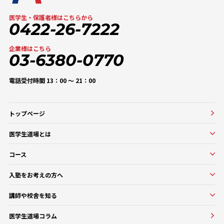
医学生・保護者様はこちらから
0422-26-7222
企業様はこちら
03-6380-0770
電話受付時間 13：00 〜 21：00
トップページ
医学生道場とは
医学生道場とは
コース
選ばれる理由
実績紹介
コース一覧
入塾をお考えの方へ
口コミ・評判
オンラインコース
入塾をお考えの方へ
講師や校舎を知る
医学部基礎医学・生物学対策コース
入塾の流れ・料金
講師・教務紹介
医学部基礎医学・生物学対策コース
医学生道場コラム
よくある質問