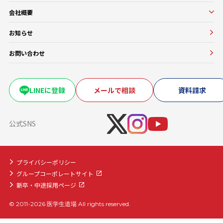
校舎紹介一覧
医師講師一覧
医学部進級・留年対策コース
会社概要
教務一覧
医学部CBT対策コース
会社概要
医学部OSCE対策コース
お知らせ
大学・医療機関との協働実績
早期医帰国家試験対策コース
お問い合わせ
卒業試験・医帰国家試験対策コース
復学・再受験者コース
海外医学部コース
LINEに登録
メールで相談
資料請求
医学部入学前生物学準備コース
医学部入学前物理学準備コース
公式SNS
プライバシーポリシー
グループコーポレートサイト
新卒・中途採用ページ
© 2011-2026 医学生道場 All rights reserved.