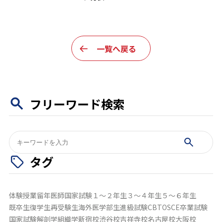
一覧へ戻る
フリーワード検索
検
索:
タグ
体験授業
留年
医師国家試験
１～２年生
３～４年生
５～６年生
既卒生
復学生
再受験生
海外医学部生
進級試験
CBT
OSCE
卒業試験
国家試験
解剖学
組織学
新宿校
渋谷校
吉祥寺校
名古屋校
大阪校