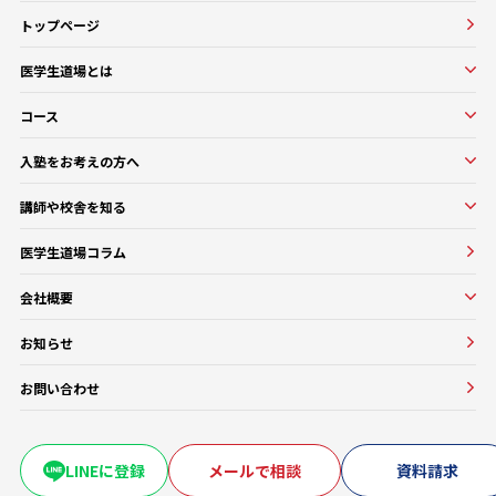
トップページ
医学生道場とは
医学生道場とは
コース
選ばれる理由
実績紹介
コース一覧
入塾をお考えの方へ
口コミ・評判
オンラインコース
入塾をお考えの方へ
講師や校舎を知る
医学部基礎医学・生物学対策コース
入塾の流れ・料金
講師・教務紹介
医学部基礎医学・生物学対策コース
医学生道場コラム
よくある質問
校舎紹介一覧
医師講師一覧
医学部進級・留年対策コース
会社概要
教務一覧
医学部CBT対策コース
会社概要
医学部OSCE対策コース
お知らせ
大学・医療機関との協働実績
早期医帰国家試験対策コース
お問い合わせ
卒業試験・医帰国家試験対策コース
復学・再受験者コース
海外医学部コース
LINEに登録
メールで相談
資料請求
医学部入学前生物学準備コース