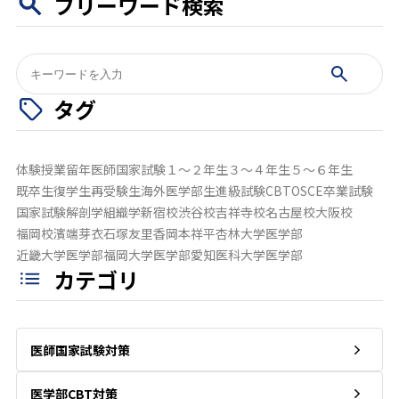
フリーワード検索
検
索:
タグ
体験授業
留年
医師国家試験
１～２年生
３～４年生
５～６年生
既卒生
復学生
再受験生
海外医学部生
進級試験
CBT
OSCE
卒業試験
国家試験
解剖学
組織学
新宿校
渋谷校
吉祥寺校
名古屋校
大阪校
福岡校
濱端芽衣
石塚友里香
岡本祥平
杏林大学医学部
近畿大学医学部
福岡大学医学部
愛知医科大学医学部
カテゴリ
医師国家試験対策
医学部CBT対策