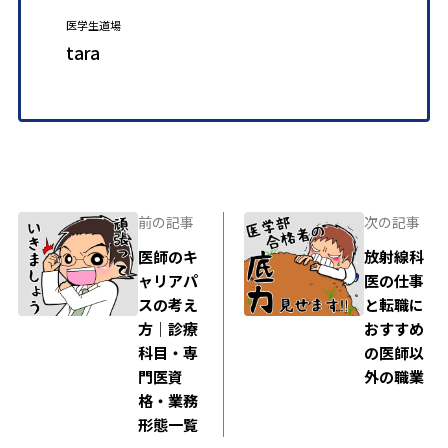
医学生道場
tara
前の記事
次の記事
医師のキ
放射線科
ャリアパ
医の仕事
スの考え
と転職に
方｜診療
おすすめ
科目・専
の医師以
門医資
外の職業
格・業務
形態一覧